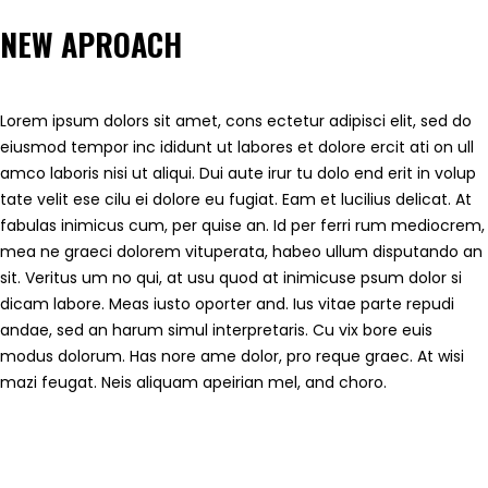
NEW APROACH
Lorem ipsum dolors sit amet, cons ectetur adipisci elit, sed do
eiusmod tempor inc ididunt ut labores et dolore ercit ati on ull
amco laboris nisi ut aliqui. Dui aute irur tu dolo end erit in volup
tate velit ese cilu ei dolore eu fugiat. Eam et lucilius delicat. At
fabulas inimicus cum, per quise an. Id per ferri rum mediocrem,
mea ne graeci dolorem vituperata, habeo ullum disputando an
sit. Veritus um no qui, at usu quod at inimicuse psum dolor si
dicam labore. Meas iusto oporter and. Ius vitae parte repudi
andae, sed an harum simul interpretaris. Cu vix bore euis
modus dolorum. Has nore ame dolor, pro reque graec. At wisi
mazi feugat. Neis aliquam apeirian mel, and choro.